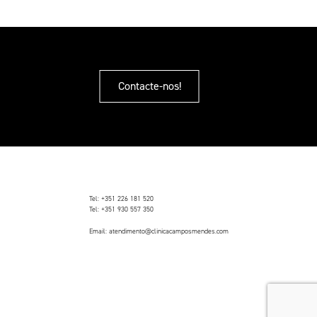
Contacte-nos!
Tel:
+351 226 181 520
Tel:
+351 930 557 350
Email:
atendimento@clinicacamposmendes.com