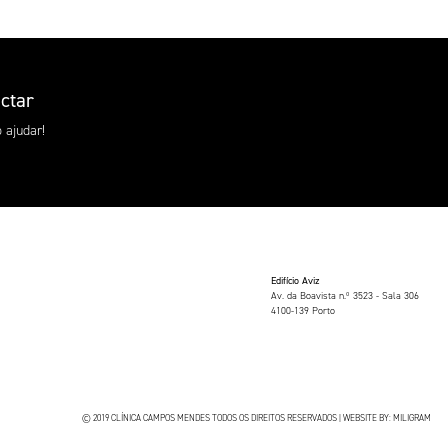
ctar
 ajudar!
Edifício Aviz
Av. da Boavista n.º 3523 - Sala 306
4100-139 Porto
© 2019 CLÍNICA CAMPOS MENDES TODOS OS DIREITOS RESERVADOS | WEBSITE BY:
MILIGRAM