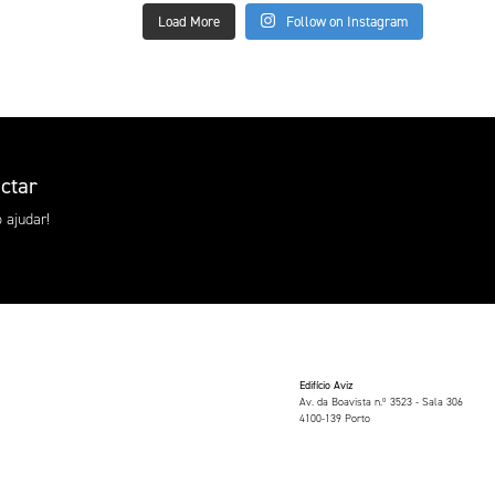
Load More
Follow on Instagram
ctar
 ajudar!
Edifício Aviz
Av. da Boavista n.º 3523 - Sala 306
4100-139 Porto