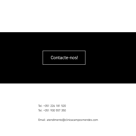
Contacte-nos!
Tel:
+351 226 181 520
Tel:
+351 930 557 350
Email:
atendimento@clinicacamposmendes.com